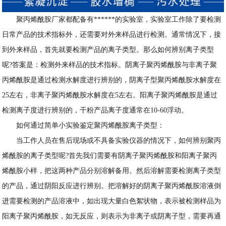
聚丙烯酰胺厂家都配备有******的实验室，实验室工作除了要检测
日常产品的技术指标外，还需要对外来样品进行检测。通常情况下，接
到外来样品，首先就要检测产品的离子类型。那么如何辨别离子类型
呢?答案是：检测外来样品的技术指标。阴离子聚丙烯酰胺与非离子聚
丙烯酰胺是通过检测水解度进行辨别的，阴离子型聚丙烯酰胺水解度在
25左右，非离子聚丙烯酰胺水解度在5左右。阳离子聚丙烯酰胺是通过
检测离子度进行辨别的，干粉产品离子度通常在10-60浮动。
如何通过简单小实验鉴定聚丙烯酰胺离子类型：
当工作人员在售后现场或不具备实验仪器的情况下，如何辨别聚丙
烯酰胺的离子类型呢?首先我们需要有阴离子聚丙烯酰胺和阳离子聚丙
烯酰胺小样，把这两种产品分别溶解备用。然后溶解需要检测离子类型
的产品，通过阴阳反应进行辨别。把溶解好的阴离子聚丙烯酰胺溶液倒
进需要检测的产品溶液中，如出现大量白色絮状物，表示被检测样品为
阳离子聚丙烯酰胺，如无反应，则表示为非离子或阴离子型，需要再通