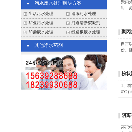
聚丙
污水废水处理解决方案
时，须
生活污水处理
造纸污水处理
矿业污水处理
河道清淤絮凝剂
聚丙
印染废水处理
线路板废水处理
自古
其他净水药剂
份。
粉状
1、
0℃
阴离
还记