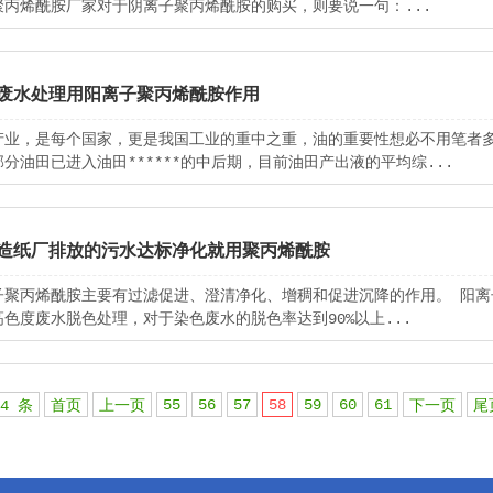
聚丙烯酰胺厂家对于阴离子聚丙烯酰胺的购买，则要说一句：...
废水处理用阳离子聚丙烯酰胺作用
产业，是每个国家，更是我国工业的重中之重，油的重要性想必不用笔者
分油田已进入油田******的中后期，目前油田产出液的平均综...
造纸厂排放的污水达标净化就用聚丙烯酰胺
子聚丙烯酰胺主要有过滤促进、澄清净化、增稠和促进沉降的作用。 阳离
高色度废水脱色处理，对于染色废水的脱色率达到90%以上...
55
56
57
58
59
60
61
04 条
首页
上一页
下一页
尾