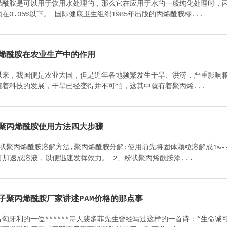
烯酰胺是可以用于饮用水处理的，那么它在应用于水的一般纯化处理时，丙
在0.05%以下。 国际健康卫生组织1985年出版的丙烯酰胺标...
烯酰胺在农业生产中的作用
以来，我国便是农业大国，但是近年各地频繁发生干旱、洪涝，严重影响粮
随着科技的发展，干旱已经变得并不可怕，这其中就有着聚丙烯...
聚丙烯酰胺使用方法四大步骤
粉状聚丙烯酰胺溶解方法,聚丙烯酰胺分解:使用前先将固体颗粒溶解成1‰--
)可加速成溶液，以便迅速发挥效力。 2、粉状聚丙烯酰胺添...
子聚丙烯酰胺厂家讲述PAM价格的那点事
得匈牙利的一位******诗人裴多菲先生曾经写过这样的一首诗：“生命诚