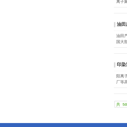
离子
油田
油田
国大部
印染
阳离
厂等
共 5