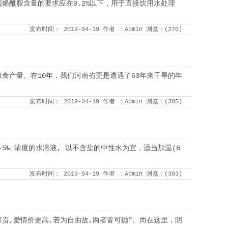
烯酰胺含量的要求应在0.2%以下，用于直接饮用水处理
发布时间：
2019-04-19
作者
：Admin
浏览：(
270
)
食产量。在10年，我们河南省更是遭遇了63年来干旱的年
发布时间：
2019-04-19
作者
：Admin
浏览：(
385
)
5‰ 浓度的水溶液, 以不含盐的中性水为宜，适当加温(6
发布时间：
2019-04-19
作者
：Admin
浏览：(
303
)
可贵,爱情价更高,若为自由故,两者皆可抛”。而在这里，阴