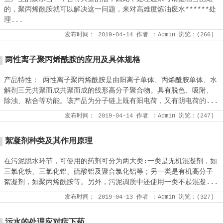
的，聚丙烯酰胺就可以解决这一问题，来对高难度炼油废水******处
理...
发布时间：
2019-04-14
作者
：Admin
浏览：(
266
)
两性离子聚丙烯酰胺的应用及具体规格
产品特性： 两性离子聚丙烯酰胺是由阳离子单体、丙烯酰胺单体、水
解剂三元共聚而成共聚而成的线形高分子聚合物。具有脱色、吸附、
除浊、粘合等功能。该产品为分子链上既有阳电荷，又有阴电荷的...
发布时间：
2019-04-14
作者
：Admin
浏览：(
247
)
絮凝剂种类及其作用原理
在污泥脱水环节，可使用的药剂可分为两大类:一类是无机混凝剂，如
三氯化铁、三氯化铝、硫酸铝及聚合氯化铝等；另一类是有机高分子
絮凝剂，如聚丙烯酰胺等。另外，污泥调质中还使用一类不起混凝...
发布时间：
2019-04-13
作者
：Admin
浏览：(
327
)
污水的处理应对症下药