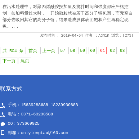
在污水处理中，对聚丙烯酰胺投加量及搅拌时间和强度都应严格控
制，如加料量过大时，一开始微粒就被若干高分子链包围，而无空白
部分去吸附其它的高分子链，结果造成胶体表面饱和产生再稳定现
象。...
发布时间：
2019-04-04
作者
：Admin
浏览：(
273
)
57
58
59
60
61
62
63
共 504 条
首页
上一页
下一页
尾页
联系方式
手机：15639288688 18239930688
电话：0371-63233588
QQ：373669925
邮箱：onlylongtao@163.com