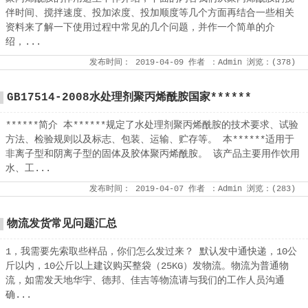
伴时间、搅拌速度、投加浓度、投加顺度等几个方面再结合一些相关
资料来了解一下使用过程中常见的几个问题，并作一个简单的介
绍，...
发布时间：
2019-04-09
作者
：Admin
浏览：(
378
)
GB17514-2008水处理剂聚丙烯酰胺国家******
******简介 本******规定了水处理剂聚丙烯酰胺的技术要求、试验
方法、检验规则以及标志、包装、运输、贮存等。 本******适用于
非离子型和阴离子型的固体及胶体聚丙烯酰胺。 该产品主要用作饮用
水、工...
发布时间：
2019-04-07
作者
：Admin
浏览：(
283
)
物流发货常见问题汇总
1，我需要先索取些样品，你们怎么发过来？ 默认发中通快递，10公
斤以内，10公斤以上建议购买整袋（25KG）发物流。物流为普通物
流，如需发天地华宇、德邦、佳吉等物流请与我们的工作人员沟通
确...